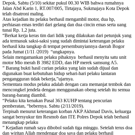
Depok, Sabtu (5/10) sekitar pukul 00.30 WIB bahwa rumahnya
Jalan Abd Karin 1, RT.007/005, Tirtajaya, Sukmajaya Kota Depok
telah disatroni maling.
Atas kejadian itu pelaku berhasil mengambil motor, dua hp,
perhiasan emas terdiri dari gelang dan dua cincin emas serta uang
tunai Rp. 1,2 juta.
“Berkat kerja keras tim dari lidik yang dilakukan dari petunjuk yang
ada termasuk saksi-saksi yang sudah dimintai keterangan pelaku
berhasil kita tangkap di tempat persembunyiannya daerah Bogor
pada Jumat (1/11 /2019) “ungkapnya.
Selain mengamankan pelaku pihaknya berhasil menyita satu unit
motor Mio merah B 3982 EDD, dan HP merek samsung A5.
” Barang bukti hasil curian pelaku yang lain sudah dijual dan
digunakan buat kebutuhan hidup sehari-hari pelaku lantaran
pengangguran tidak bekerja,”ujarnya.
Sementara modus pelaku adalah dengan cara memanjat tembok dan
mencongkel jendela dengan menggunakan obeng setelah itu semua
barang-barang diambil.
“Pelaku kita kenakan Pasal 363 KUHP tentang pencurian
pemberatan, “bebernya. Sabtu (2/11/2019).
Terpisah menurut keterangan korban AKP Akhmad Davis, keluarga
sangat bersyukur tim Resmob dan ITE Polres Depok telah berhasil
menangkap pelaku
” Kejadian rumah saya dibobol sudah tiga minggu. Setelah terus doa
dan wiritan Allah mendengar doa saya dan pelaku berhasil