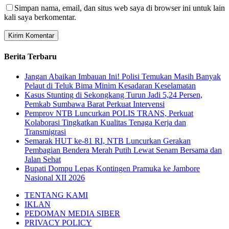
Simpan nama, email, dan situs web saya di browser ini untuk lain
kali saya berkomentar.
Berita Terbaru
Jangan Abaikan Imbauan Ini! Polisi Temukan Masih Banyak
Pelaut di Teluk Bima Minim Kesadaran Keselamatan
Kasus Stunting di Sekongkang Turun Jadi 5,24 Persen,
Pemkab Sumbawa Barat Perkuat Intervensi
Pemprov NTB Luncurkan POLIS TRANS, Perkuat
Kolaborasi Tingkatkan Kualitas Tenaga Kerja dan
Transmigrasi
Semarak HUT ke-81 RI, NTB Luncurkan Gerakan
Pembagian Bendera Merah Putih Lewat Senam Bersama dan
Jalan Sehat
Bupati Dompu Lepas Kontingen Pramuka ke Jambore
Nasional XII 2026
TENTANG KAMI
IKLAN
PEDOMAN MEDIA SIBER
PRIVACY POLICY