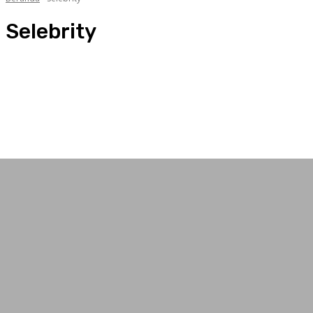
Selebrity
Agrobisnis
Agus Salim
Arts
Berita
Bisnis
Daerah