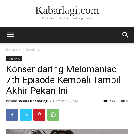
Kabarlagi.com
Memberi Kabar Setiap Saat
Beranda
Selebrity
Selebrity
Konser daring Melomaniac
7th Episode Kembali Tampil
Akhir Pekan Ini
Penulis
Redaksi Kabarlagi
-
Oktober 16, 2020
738
0