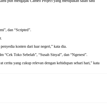
 kami pun mengajak Cameo Project yang merupakan salah satu
mi”, dan “Scripted”.
r.
enyedia konten dari luar negeri,” kata dia.
film “Cek Toko Sebelah”, “Susah Sinyal”, dan “Ngenest”.
at cerita yang cukup relevan dengan kehidupan sehari hari,” kata