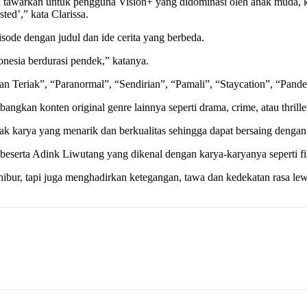
a tawarkan untuk pengguna Vision+ yang didominasi oleh anak muda,
ed’,” kata Clarissa.
isode dengan judul dan ide cerita yang berbeda.
nesia berdurasi pendek,” katanya.
gan Teriak”, “Paranormal”, “Sendirian”, “Pamali”, “Staycation”, “Pande
an konten original genre lainnya seperti drama, crime, atau thrille
k karya yang menarik dan berkualitas sehingga dapat bersaing dengan p
 beserta Adink Liwutang yang dikenal dengan karya-karyanya seperti 
hibur, tapi juga menghadirkan ketegangan, tawa dan kedekatan rasa lew