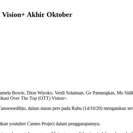
i Vision+ Akhir Oktober
eh Pamela Bowie, Dion Wiyoko, Verdi Solaiman, Ge Pamungkas, Mo Sidi
likasi Over The Top (OTT) Vision+.
noesoedibjo, dalam siaran pers pada Rabu (14/10/20) mengatakan serial
ibatkan youtuber Cameo Project dalam penggarapannya.