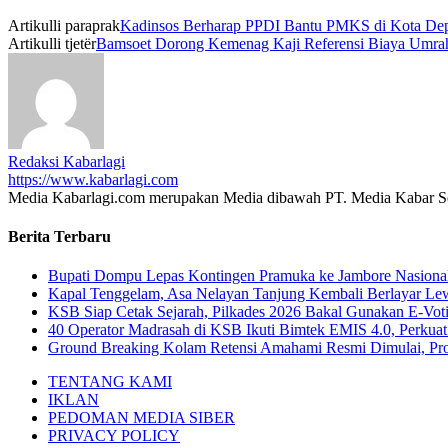
Artikulli paraprak
Kadinsos Berharap PPDI Bantu PMKS di Kota De
Artikulli tjetër
Bamsoet Dorong Kemenag Kaji Referensi Biaya Umra
Redaksi Kabarlagi
https://www.kabarlagi.com
Media Kabarlagi.com merupakan Media dibawah PT. Media Kabar Seja
Berita Terbaru
Bupati Dompu Lepas Kontingen Pramuka ke Jambore Nasiona
Kapal Tenggelam, Asa Nelayan Tanjung Kembali Berlayar Le
KSB Siap Cetak Sejarah, Pilkades 2026 Bakal Gunakan E-Vot
40 Operator Madrasah di KSB Ikuti Bimtek EMIS 4.0, Perkuat
Ground Breaking Kolam Retensi Amahami Resmi Dimulai, Pr
TENTANG KAMI
IKLAN
PEDOMAN MEDIA SIBER
PRIVACY POLICY