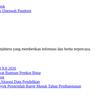
pok
h Ditengah Pandemi
htera yang memberikan informasi dan berita terpercaya.
l XII 2026
wat Bantuan Pemkot Bima
ing
 Akurasi Data Pendidikan
oyek Pengendali Banjir Masuk Tahap Pembangunan