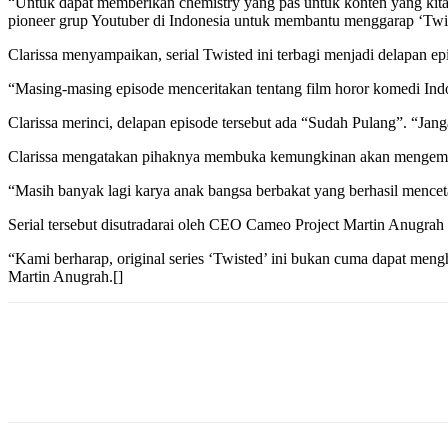
“Untuk dapat memberikan chemistry yang pas untuk konten yang kit
pioneer grup Youtuber di Indonesia untuk membantu menggarap ‘Twist
Clarissa menyampaikan, serial Twisted ini terbagi menjadi delapan ep
“Masing-masing episode menceritakan tentang film horor komedi Indo
Clarissa merinci, delapan episode tersebut ada “Sudah Pulang”. “Jan
Clarissa mengatakan pihaknya membuka kemungkinan akan mengembangk
“Masih banyak lagi karya anak bangsa berbakat yang berhasil menceta
Serial tersebut disutradarai oleh CEO Cameo Project Martin Anugrah
“Kami berharap, original series ‘Twisted’ ini bukan cuma dapat meng
Martin Anugrah.[]