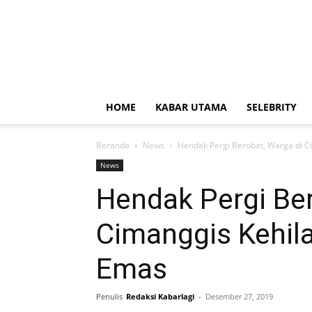
HOME
KABAR UTAMA
SELEBRITY
Beranda
News
Hendak Pergi Berobat, Warga di 
News
Hendak Pergi Ber
Cimanggis Kehil
Emas
Penulis
Redaksi Kabarlagi
-
Desember 27, 2019