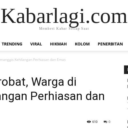
Kabarlagi.com
Memberi Kabar Setiap Saat
TRENDING
VIRAL
HIKMAH
KOLOM
PENERBITAN
Cimanggis Kehilangan Perhiasan dan Emas
obat, Warga di
angan Perhiasan dan
610
0