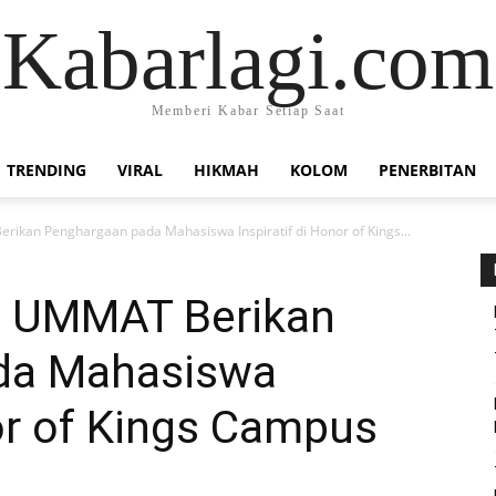
Kabarlagi.com
Memberi Kabar Setiap Saat
TRENDING
VIRAL
HIKMAH
KOLOM
PENERBITAN
ikan Penghargaan pada Mahasiswa Inspiratif di Honor of Kings...
: UMMAT Berikan
da Mahasiswa
nor of Kings Campus