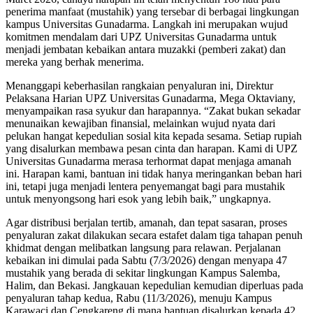
penerima manfaat (mustahik) yang tersebar di berbagai lingkungan
kampus Universitas Gunadarma. Langkah ini merupakan wujud
komitmen mendalam dari UPZ Universitas Gunadarma untuk
menjadi jembatan kebaikan antara muzakki (pemberi zakat) dan
mereka yang berhak menerima.
​Menanggapi keberhasilan rangkaian penyaluran ini, Direktur
Pelaksana Harian UPZ Universitas Gunadarma, Mega Oktaviany,
menyampaikan rasa syukur dan harapannya. “Zakat bukan sekadar
menunaikan kewajiban finansial, melainkan wujud nyata dari
pelukan hangat kepedulian sosial kita kepada sesama. Setiap rupiah
yang disalurkan membawa pesan cinta dan harapan. Kami di UPZ
Universitas Gunadarma merasa terhormat dapat menjaga amanah
ini. Harapan kami, bantuan ini tidak hanya meringankan beban hari
ini, tetapi juga menjadi lentera penyemangat bagi para mustahik
untuk menyongsong hari esok yang lebih baik,” ungkapnya.
​Agar distribusi berjalan tertib, amanah, dan tepat sasaran, proses
penyaluran zakat dilakukan secara estafet dalam tiga tahapan penuh
khidmat dengan melibatkan langsung para relawan. Perjalanan
kebaikan ini dimulai pada Sabtu (7/3/2026) dengan menyapa 47
mustahik yang berada di sekitar lingkungan Kampus Salemba,
Halim, dan Bekasi. Jangkauan kepedulian kemudian diperluas pada
penyaluran tahap kedua, Rabu (11/3/2026), menuju Kampus
Karawaci dan Cengkareng di mana bantuan disalurkan kepada 42