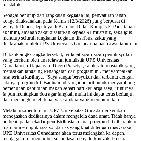
mustahik.
​Sebagai penutup dari rangkaian kegiatan ini, penyaluran tahap
ketiga dilaksanakan pada Kamis (12/3/2026) yang berpusat di
wilayah Depok, tepatnya di Kampus D dan Kampus F. Pada tahap
akhir ini, amanah zakat disalurkan kepada 91 mustahik, sekaligus
menutup seluruh rangkaian kegiatan distribusi zakat yang
dilaksanakan oleh UPZ Universitas Gunadarma pada awal tahun ini.
​Di balik angka-angka tersebut, terdapat kisah-kisah penuh syukur
yang terekam oleh tim relawan jurnalistik UPZ Universitas
Gunadarma di lapangan. Diego Prasetya, salah satu mustahik yang
merasakan langsung kehangatan dari program ini, menyampaikan
rasa terima kasihnya. “Saya sangat bersyukur dan terbantu dengan
adanya program ini. Bantuan ini sangat berarti untuk menyambung
pemenuhan kebutuhan makan sehari-hari keluarga saya,” tuturnya.
Ia pun menitipkan doa agar langkah mulia ini dapat terus berlanjut
dan menjangkau lebih banyak saudara yang membutuhkan.
​Melalui momentum ini, UPZ Universitas Gunadarma kembali
menegaskan dedikasinya dalam mengelola dana umat. Tidak hanya
berhenti pada sekadar pendistribusian dana, program ini diharapkan
mampu memupuk rasa solidaritas yang kuat di tengah masyarakat.
UPZ Universitas Gunadarma akan terus melangkah ke depan,
menjaga komitmen untuk senantiasa menyalurkan zakat secara