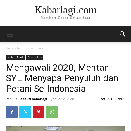
Kabarlagi.com
Memberi Kabar Setiap Saat
Beranda
Kabar Tani
Kabar Tani
Pertanian
Mengawali 2020, Mentan
SYL Menyapa Penyuluh dan
Petani Se-Indonesia
Penulis
Redaksi Kabarlagi
-
Januari 2, 2020
694
0