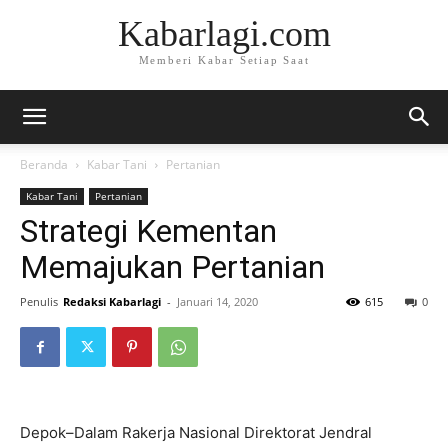
Kabarlagi.com
Memberi Kabar Setiap Saat
Beranda
Kabar Tani
Pertanian
Kabar Tani
Pertanian
Strategi Kementan
Memajukan Pertanian
Penulis
Redaksi Kabarlagi
-
Januari 14, 2020
615
0
Depok–Dalam Rakerja Nasional Direktorat Jendral