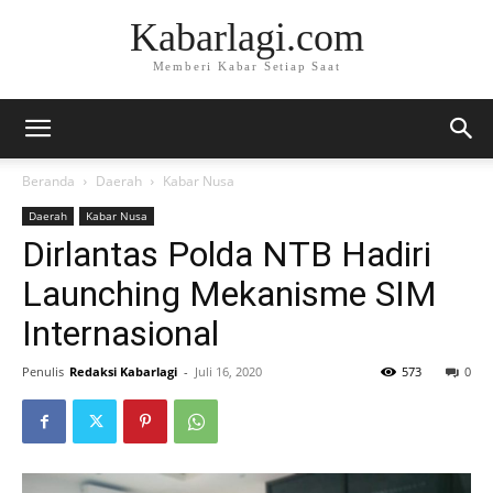
Kabarlagi.com
Memberi Kabar Setiap Saat
Beranda
Daerah
Kabar Nusa
Daerah
Kabar Nusa
Dirlantas Polda NTB Hadiri
Launching Mekanisme SIM
Internasional
Penulis
Redaksi Kabarlagi
-
Juli 16, 2020
573
0