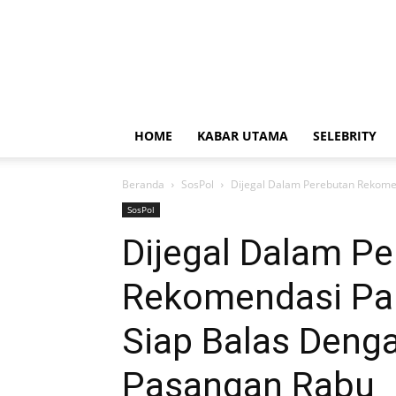
HOME
KABAR UTAMA
SELEBRITY
Beranda
SosPol
Dijegal Dalam Perebutan Rekome
SosPol
Dijegal Dalam P
Rekomendasi Par
Siap Balas Den
Pasangan Rabu