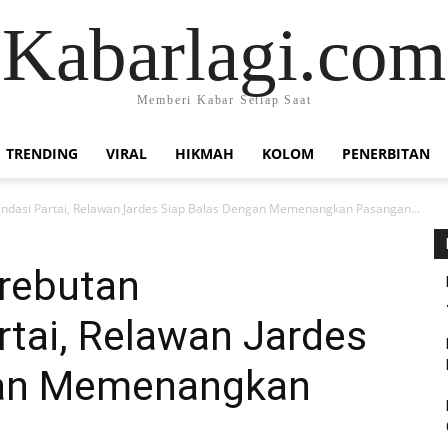
Kabarlagi.com
Memberi Kabar Setiap Saat
TRENDING
VIRAL
HIKMAH
KOLOM
PENERBITAN
ndasi Partai, Relawan Jardes Siap Balas Dengan Memenangkan Pasangan...
erebutan
tai, Relawan Jardes
gan Memenangkan