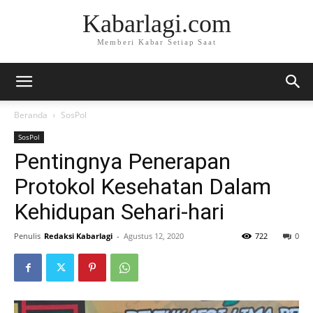
Kabarlagi.com
Memberi Kabar Setiap Saat
Beranda
SosPol
SosPol
Pentingnya Penerapan
Protokol Kesehatan Dalam
Kehidupan Sehari-hari
Penulis
Redaksi Kabarlagi
-
Agustus 12, 2020
722
0