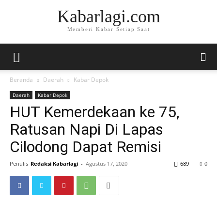
Kabarlagi.com
Memberi Kabar Setiap Saat
Beranda
Daerah
Kabar Depok
Daerah
Kabar Depok
HUT Kemerdekaan ke 75,
Ratusan Napi Di Lapas
Cilodong Dapat Remisi
Penulis
Redaksi Kabarlagi
-
Agustus 17, 2020
689
0