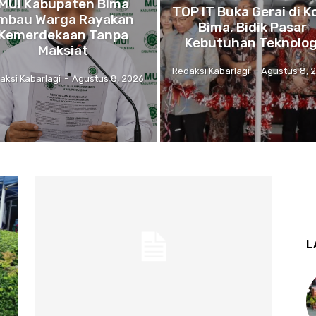
MUI Kabupaten Bima
TOP IT Buka Gerai di K
Imbau Warga Rayakan
Bima, Bidik Pasar
Kemerdekaan Tanpa
Kebutuhan Teknolog
Maksiat
Redaksi Kabarlagi
-
Agustus 8, 
aksi Kabarlagi
-
Agustus 8, 2026
L