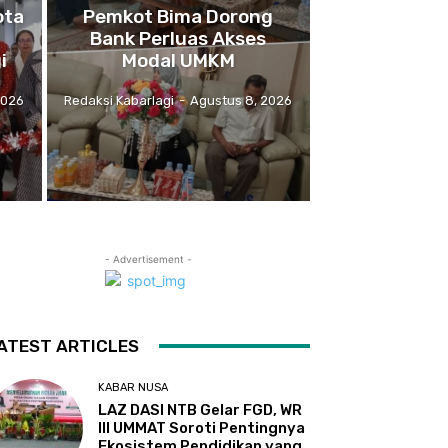
ota
Pemkot Bima Dorong
Bank Perluas Akses
i
Modal UMKM
2026
Redaksi Kabarlagi
-
Agustus 8, 2026
- Advertisement -
ATEST ARTICLES
KABAR NUSA
LAZ DASI NTB Gelar FGD, WR
III UMMAT Soroti Pentingnya
Ekosistem Pendidikan yang