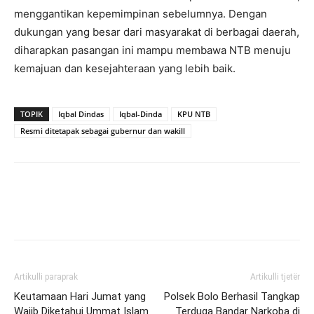
menggantikan kepemimpinan sebelumnya. Dengan
dukungan yang besar dari masyarakat di berbagai daerah,
diharapkan pasangan ini mampu membawa NTB menuju
kemajuan dan kesejahteraan yang lebih baik.
TOPIK
Iqbal Dindas
Iqbal-Dinda
KPU NTB
Resmi ditetapak sebagai gubernur dan wakill
Artikulli paraprak
Artikulli tjetër
Keutamaan Hari Jumat yang
Polsek Bolo Berhasil Tangkap
Wajib Diketahui Ummat Islam
Terduga Bandar Narkoba di