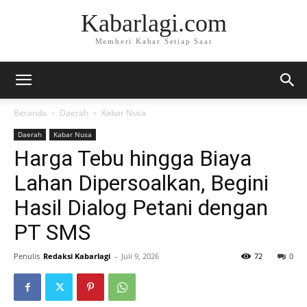
Kabarlagi.com
Memberi Kabar Setiap Saat
Beranda
Daerah
Kabar Nusa
Daerah
Kabar Nusa
Harga Tebu hingga Biaya
Lahan Dipersoalkan, Begini
Hasil Dialog Petani dengan
PT SMS
Penulis
Redaksi Kabarlagi
-
Juli 9, 2026
72
0