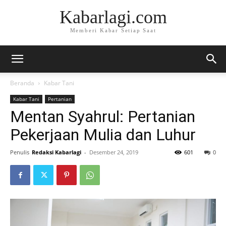
Kabarlagi.com
Memberi Kabar Setiap Saat
Beranda
Kabar Tani
Kabar Tani
Pertanian
Mentan Syahrul: Pertanian
Pekerjaan Mulia dan Luhur
Penulis
Redaksi Kabarlagi
-
Desember 24, 2019
601
0