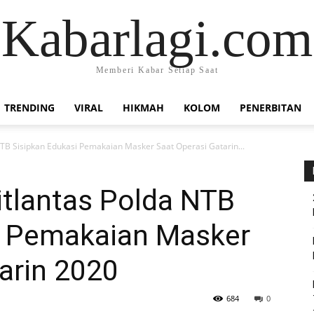
Kabarlagi.com
Memberi Kabar Setiap Saat
TRENDING
VIRAL
HIKMAH
KOLOM
PENERBITAN
TB Sisipkan Edukasi Pemakaian Masker Saat Operasi Gatarin...
itlantas Polda NTB
i Pemakaian Masker
arin 2020
684
0