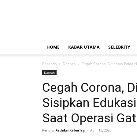
HOME
KABAR UTAMA
SELEBRITY
Beranda
Daerah
Cegah Corona, Ditlantas Polda N
Daerah
Cegah Corona, D
Sisipkan Edukas
Saat Operasi Gat
Penulis
Redaksi Kabarlagi
-
April 13, 2020