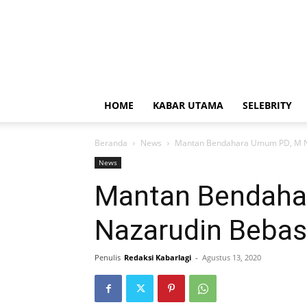
HOME
KABAR UTAMA
SELEBRITY
Beranda
News
Mantan Bendahara Umum PD, M N
News
Mantan Bendaha
Nazarudin Bebas
Penulis
Redaksi Kabarlagi
-
Agustus 13, 2020