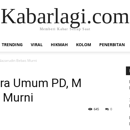
Kabarlagi.com
Memberi Kabar Setiap Saat
TRENDING
VIRAL
HIKMAH
KOLOM
PENERBITAN
azarudin Bebas Murni
ra Umum PD, M
 Murni
645
0