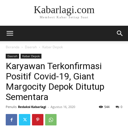
Kabarlagi.com
Memberi Kabar Setiap Saat
Beranda
Daerah
Kabar Depok
Daerah
Kabar Depok
Karyawan Terkonfirmasi
Positif Covid-19, Giant
Margocity Depok Ditutup
Sementara
Penulis
Redaksi Kabarlagi
-
Agustus 16, 2020
544
0