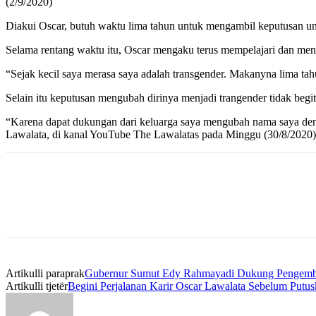
(2/9/2020)
Diakui Oscar, butuh waktu lima tahun untuk mengambil keputusan un
Selama rentang waktu itu, Oscar mengaku terus mempelajari dan mend
“Sejak kecil saya merasa saya adalah transgender. Makanyna lima tahu
Selain itu keputusan mengubah dirinya menjadi trangender tidak begit
“Karena dapat dukungan dari keluarga saya mengubah nama saya denga
Lawalata, di kanal YouTube The Lawalatas pada Minggu (30/8/2020)
Artikulli paraprak
Gubernur Sumut Edy Rahmayadi Dukung Pengemba
Artikulli tjetër
Begini Perjalanan Karir Oscar Lawalata Sebelum Putus