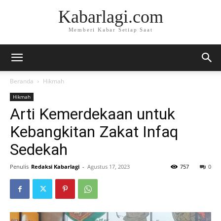
Kabarlagi.com
Memberi Kabar Setiap Saat
Beranda
Hikmah
Hikmah
Arti Kemerdekaan untuk
Kebangkitan Zakat Infaq
Sedekah
Penulis
Redaksi Kabarlagi
-
Agustus 17, 2023
757
0