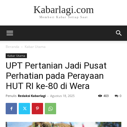
Kabarlagi.com
Memberi Kabar Setiap Saat
Beranda
Kabar Utama
Kabar Utama
UPT Pertanian Jadi Pusat
Perhatian pada Perayaan
HUT RI ke-80 di Wera
Penulis
Redaksi Kabarlagi
-
Agustus 18, 2025
403
0