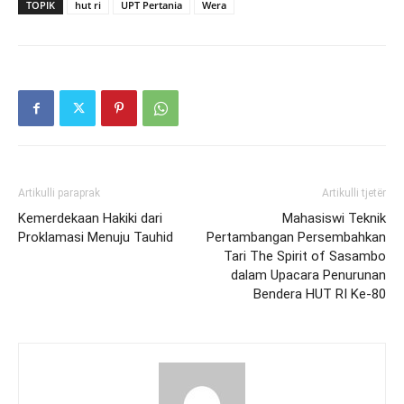
TOPIK
hut ri
UPT Pertania
Wera
Artikulli paraprak
Artikulli tjetër
Kemerdekaan Hakiki dari
Mahasiswi Teknik
Proklamasi Menuju Tauhid
Pertambangan Persembahkan
Tari The Spirit of Sasambo
dalam Upacara Penurunan
Bendera HUT RI Ke-80