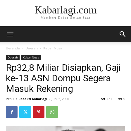
Kabarlagi.com
Memberi Kabar Setiap Saat
Beranda
Daerah
Kabar Nusa
Daerah
Kabar Nusa
Rp32,8 Miliar Disiapkan, Gaji
ke-13 ASN Dompu Segera
Masuk Rekening
Penulis
Redaksi Kabarlagi
-
Juni 6, 2026
151
0