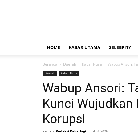
HOME
KABAR UTAMA
SELEBRITY
Beranda
Daerah
Kabar Nusa
Wabup Ansori: Tat
Daerah
Kabar Nusa
Wabup Ansori: Ta
Kunci Wujudkan 
Korupsi
Penulis
Redaksi Kabarlagi
-
Juli 8, 2026