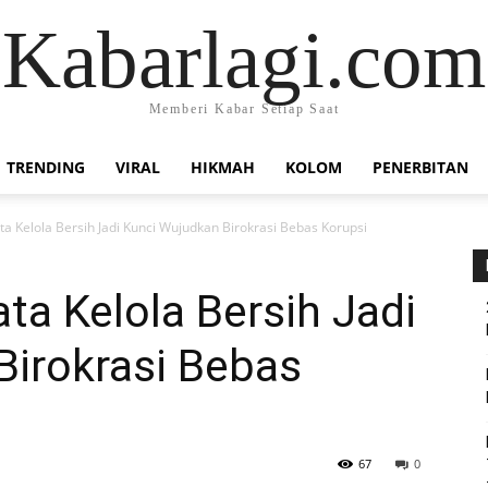
Kabarlagi.com
Memberi Kabar Setiap Saat
TRENDING
VIRAL
HIKMAH
KOLOM
PENERBITAN
a Kelola Bersih Jadi Kunci Wujudkan Birokrasi Bebas Korupsi
ta Kelola Bersih Jadi
Birokrasi Bebas
67
0