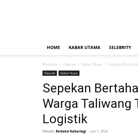
HOME
KABAR UTAMA
SELEBRITY
Beranda
Daerah
Kabar Nusa
Sepekan Bertahan
Daerah
Kabar Nusa
Sepekan Bertaha
Warga Taliwang 
Logistik
Penulis
Redaksi Kabarlagi
-
Juli 7, 2026