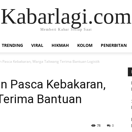
Kabarlagi.com
Memberi Kabar Setiap Saat
TRENDING
VIRAL
HIKMAH
KOLOM
PENERBITAN
 Pasca Kebakaran, Warga Taliwang Terima Bantuan Logistik
n Pasca Kebakaran,
Terima Bantuan
78
0