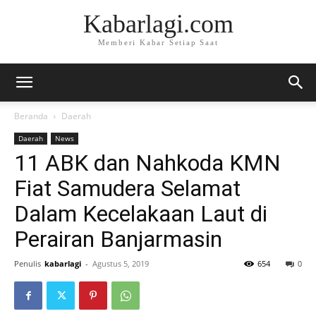
Kabarlagi.com
Memberi Kabar Setiap Saat
Beranda
Daerah
Daerah
News
11 ABK dan Nahkoda KMN
Fiat Samudera Selamat
Dalam Kecelakaan Laut di
Perairan Banjarmasin
Penulis
kabarlagi
-
Agustus 5, 2019
654
0