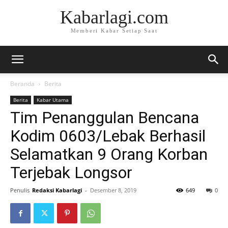
Kabarlagi.com
Memberi Kabar Setiap Saat
Beranda
Berita
Berita
Kabar Utama
Tim Penanggulan Bencana
Kodim 0603/Lebak Berhasil
Selamatkan 9 Orang Korban
Terjebak Longsor
Penulis
Redaksi Kabarlagi
-
Desember 8, 2019
649
0