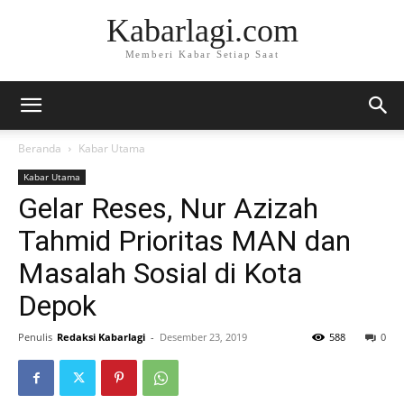
Kabarlagi.com
Memberi Kabar Setiap Saat
Beranda
Kabar Utama
Kabar Utama
Gelar Reses, Nur Azizah
Tahmid Prioritas MAN dan
Masalah Sosial di Kota
Depok
Penulis
Redaksi Kabarlagi
-
Desember 23, 2019
588
0