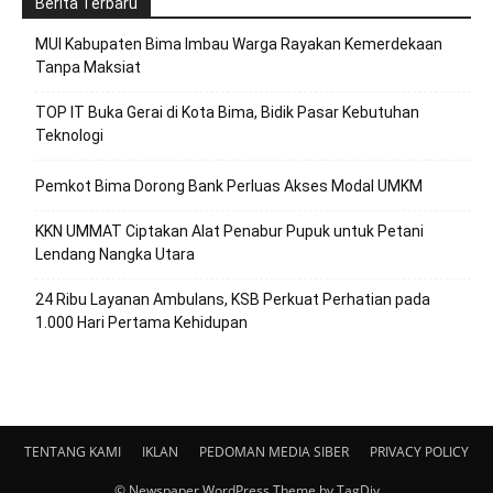
Berita Terbaru
MUI Kabupaten Bima Imbau Warga Rayakan Kemerdekaan
Tanpa Maksiat
TOP IT Buka Gerai di Kota Bima, Bidik Pasar Kebutuhan
Teknologi
Pemkot Bima Dorong Bank Perluas Akses Modal UMKM
KKN UMMAT Ciptakan Alat Penabur Pupuk untuk Petani
Lendang Nangka Utara
24 Ribu Layanan Ambulans, KSB Perkuat Perhatian pada
1.000 Hari Pertama Kehidupan
TENTANG KAMI
IKLAN
PEDOMAN MEDIA SIBER
PRIVACY POLICY
© Newspaper WordPress Theme by TagDiv