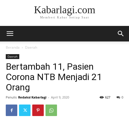
Kabarlagi.com
Memberi Kabar Setiap Saat
Beranda
Daerah
Daerah
Bertambah 11, Pasien
Corona NTB Menjadi 21
Orang
Penulis
Redaksi Kabarlagi
-
April 9, 2020
627
0