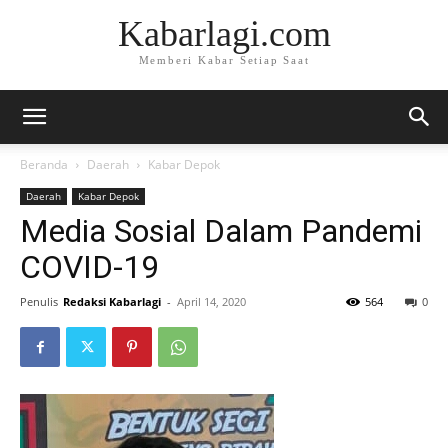
Kabarlagi.com
Memberi Kabar Setiap Saat
Beranda
Daerah
Kabar Depok
Daerah
Kabar Depok
Media Sosial Dalam Pandemi
COVID-19
Penulis
Redaksi Kabarlagi
-
April 14, 2020
564
0