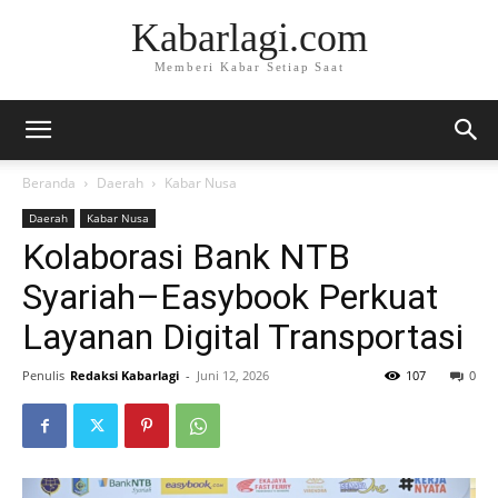
Kabarlagi.com
Memberi Kabar Setiap Saat
Beranda
Daerah
Kabar Nusa
Daerah
Kabar Nusa
Kolaborasi Bank NTB
Syariah–Easybook Perkuat
Layanan Digital Transportasi
Penulis
Redaksi Kabarlagi
-
Juni 12, 2026
107
0