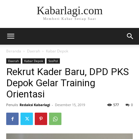
Kabarlagi.com
Memberi Kabar Setiap Saat
Beranda
Daerah
Kabar Depok
Daerah
Kabar Depok
SosPol
Rekrut Kader Baru, DPD PKS
Depok Gelar Training
Orientasi
Penulis
Redaksi Kabarlagi
-
Desember 15, 2019
577
0