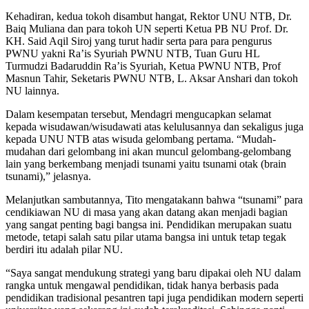
Kehadiran, kedua tokoh disambut hangat, Rektor UNU NTB, Dr.
Baiq Muliana dan para tokoh UN seperti Ketua PB NU Prof. Dr.
KH. Said Aqil Siroj yang turut hadir serta para para pengurus
PWNU yakni Ra’is Syuriah PWNU NTB, Tuan Guru HL
Turmudzi Badaruddin Ra’is Syuriah, Ketua PWNU NTB, Prof
Masnun Tahir, Seketaris PWNU NTB, L. Aksar Anshari dan tokoh
NU lainnya.
Dalam kesempatan tersebut, Mendagri mengucapkan selamat
kepada wisudawan/wisudawati atas kelulusannya dan sekaligus juga
kepada UNU NTB atas wisuda gelombang pertama. “Mudah-
mudahan dari gelombang ini akan muncul gelombang-gelombang
lain yang berkembang menjadi tsunami yaitu tsunami otak (brain
tsunami),” jelasnya.
Melanjutkan sambutannya, Tito mengatakann bahwa “tsunami” para
cendikiawan NU di masa yang akan datang akan menjadi bagian
yang sangat penting bagi bangsa ini. Pendidikan merupakan suatu
metode, tetapi salah satu pilar utama bangsa ini untuk tetap tegak
berdiri itu adalah pilar NU.
“Saya sangat mendukung strategi yang baru dipakai oleh NU dalam
rangka untuk mengawal pendidikan, tidak hanya berbasis pada
pendidikan tradisional pesantren tapi juga pendidikan modern seperti