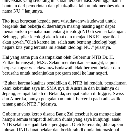
universitas yang sekarang ini sudah terakreditasi. Sehingga nanti
bantuan dari pemerintah dan pihak-pihak lain untuk membesarkan
nama NU,” lanjutnya.
Tito juga berpesan kepada para wisudawan/wisudawati untuk
bergerak dan bekerja di daerahnya masing-masing agar dapat
menanamkan pemahaman tentang ideologi NU di semua kalangan.
Sehingga pilar ideologi akan kuat dan menjadi NKRI agar tidak
akan goyah.”Oleh karena itu, salah satu benteng ideologi bagi
negara kita yang tercinta ini adalah ideologi NU,” jelasnya.
Hal yang sama pun disampaikan oleh Gubernur NTB Dr. H.
Zulkieflimansyah, M.Sc. Selain memberikan semangat, ia pun
berpesan agar wisudawan/wisudawati tidak berhenti belajar dan
berusaha untuk melanjutkan program studi ke luar negeri.
“Bukan karena kualitas pendidikan di NTB ini rendah, pengalaman
kami kebetulan saya ini SMA nya di Australia dan kuliahnya di
Jepang, sempat kuliah di Belanda, sempat kuliah di Inggris, Swiss
dan Amerika, punya pengalaman untuk bercerita pada adik-adik
tentang anak NTB,” jelasnya.
Gubernur yang kerap disapa Bang Zul tersebut juga mengatakan
hampir semua tempat di seluruh dunia yang saya kunjungi, anak
NTB selalu menjadi ketua pengajian. Oleh karena itu, diharapkan
lulusan UNU dapat belajar dan berkiprah di dunia internasional.