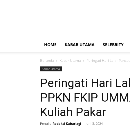
HOME
KABAR UTAMA
SELEBRITY
Beranda
Kabar Utama
Peringati Hari Lahir Panc
Kabar Utama
Peringati Hari La
PPKN FKIP UMM
Kuliah Pakar
Penulis
Redaksi Kabarlagi
-
Juni 3, 2024