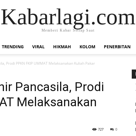
Kabarlagi.com
Memberi Kabar Setiap Saat
TRENDING
VIRAL
HIKMAH
KOLOM
PENERBITAN
asila, Prodi PPKN FKIP UMMAT Melaksanakan Kuliah Pakar
hir Pancasila, Prodi
AT Melaksanakan
727
0