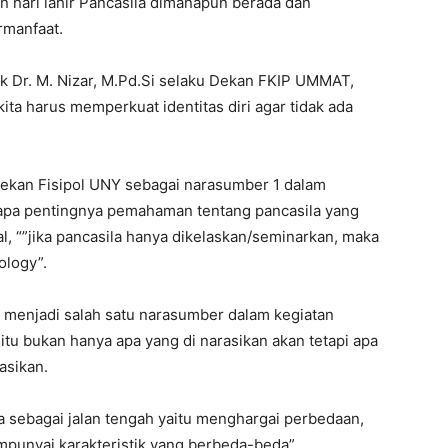
 hari lahir Pancasila dimanapun berada dan
manfaat.
pak Dr. M. Nizar, M.Pd.Si selaku Dekan FKIP UMMAT,
a harus memperkuat identitas diri agar tidak ada
Dekan Fisipol UNY sebagai narasumber 1 dalam
pa pentingnya pemahaman tentang pancasila yang
al, “”jika pancasila hanya dikelaskan/seminarkan, maka
ology”.
 menjadi salah satu narasumber dalam kegiatan
u bukan hanya apa yang di narasikan akan tetapi apa
asikan.
a sebagai jalan tengah yaitu menghargai perbedaan,
punyai karakteristik yang berbeda-beda”.